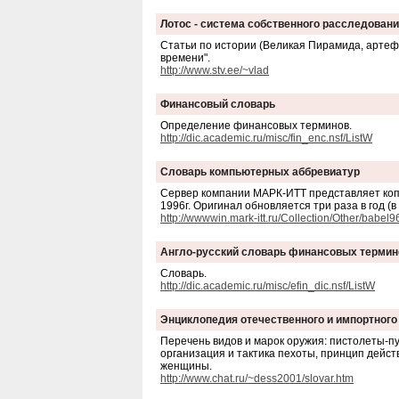
Лотос - система собственного расследован
Статьи по истории (Великая Пирамида, артефа
времени".
http://www.stv.ee/~vlad
Финансовый словарь
Определение финансовых терминов.
http://dic.academic.ru/misc/fin_enc.nsf/ListW
Словарь компьютерных аббревиатур
Сервер компании МАРК-ИТТ представляет копию
1996г. Оригинал обновляется три раза в год (в 
http://wwwwin.mark-itt.ru/Collection/Other/babel9
Англо-русский словарь финансовых термин
Словарь.
http://dic.academic.ru/misc/efin_dic.nsf/ListW
Энциклопедия отечественного и импортного
Перечень видов и марок оружия: пистолеты-пу
организация и тактика пехоты, принцип дейст
женщины.
http://www.chat.ru/~dess2001/slovar.htm