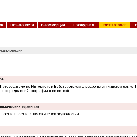
om
Ros-Новости
Е-коммерция
FoxЖурнал
BestКаталог
нциклопедии
ine
Путеводителе по Интернету и Вебстеровском словаре на английском языке. По
я с определений географии и ее ветвей.
ономических терминов
проекте проекта. Список членов редколлегии.