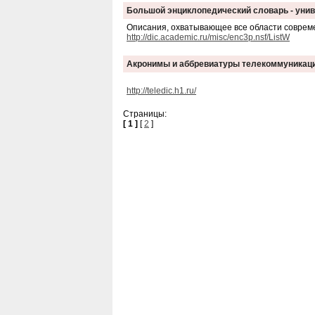
Большой энциклопедический словарь - уни
Описания, охватывающее все области совреме
http://dic.academic.ru/misc/enc3p.nsf/ListW
Акронимы и аббревиатуры телекоммуникаци
http://teledic.h1.ru/
Страницы:
[ 1 ]
[
2
]