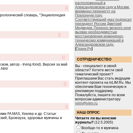
расположенный в
Александровском саду в Москве,
временно перенесут на
трологический словарь, "Энциклопедия
Поклонную гору.
Соответствующий указ подписал
президент России Дмитрий
Медведев. Перенос вечного огня
вызван необходимостью
восстановления инженерно-
технических коммуникаций в
Александровском саду.
[
Грани.Ру
]
СОТРУДНИЧЕСТВО
, автор - Irving Kind). Версия за май
Вы - специалист в своей
.html
области? Хотите вести свой
тематический проект?
Приглашаем Вас стать ведущим
контент-проекта на IvLIM.Ru. Мы
обеспечим Вам техническую и
рекламную поддержку.
Пожалуйста, пишите по всем
вопросам администратору
ivlim@ivlim.ru
НАШ ОПРОС
ки FA MAS, Хеклер и др. Статьи:
ский, Брокгауза, здоровье мужчины и
Читаете ли вы женские
журналы?
(12.5.2005)
Вообще-то я мужчина