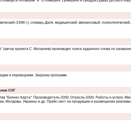
ословицы и поговорки" и "О поверьях, суевериях и предрассудках русского нар
ический (1998 г.), словарь Даля, медицинский, финансовый, психологический
" (автор проекта С. Москалев) производит поиск заданного слова по названи
дии и переводчики. Загрузка программ.
ранам СНГ
тва "Бизнес-Карта": Производитель-2000, Отрасль-2000, Работы и услуги, Мин
и, Молдовы, Украины и др. Прайс-лист на продукцию и размещение рекламы