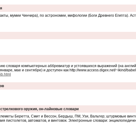
ия
кты, мумии Чинчира), по астрономии, мифологии (Боги Древнего Египта). Ас
 словаря компьютерных аббревиатур и устоявшихся выражений (на английском
январе, мае и сентябре) и доступен как http://www.access.digex.net/~ikind/babel
6b.html
ов
 стрелкового оружия, он-лайновые словари
леметы Беретта, Смит и Вессон, Бердыш, ПМ, Узи, Вальтер; штурмовые винтов
вия пистолетов, автоматов, и винтовок. Электронные словари: энциклопедиче