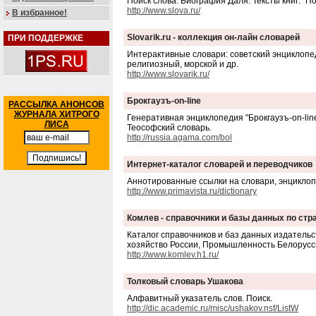
Поиск слова. Биография Даля. Тексты книг: "П
http://www.slova.ru/
В избранное!
Slovarik.ru - коллекция он-лайн словарей
ПРИ ПОДДЕРЖКЕ
Интерактивные словари: советский энциклопед
религиозный, морской и др.
http://www.slovarik.ru/
Брокгаузъ-on-line
РАССЫЛКА АНОНСОВ
ЖУРНАЛА ХИТРОГО
Генеративная энциклопедия "Брокгаузъ-on-line
ЛИСА
Теософский словарь.
http://russia.agama.com/bol
Интернет-каталог словарей и переводчиков
Аннотированные ссылки на словари, энциклопе
http://www.primavista.ru/dictionary
Комлев - справочники и базы данных по ст
Каталог справочников и баз данных издательс
хозяйство России, Промышленность Белорусси
http://www.komlev.h1.ru/
Толковый словарь Ушакова
Алфавитный указатель слов. Поиск.
http://dic.academic.ru/misc/ushakov.nsf/ListW