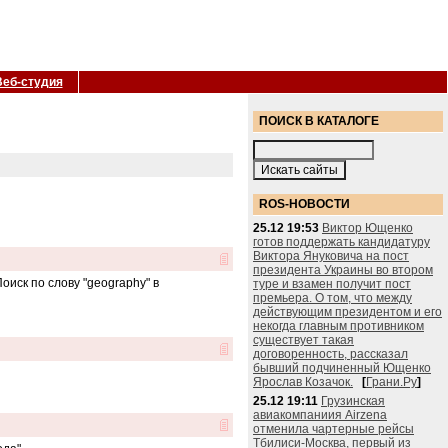
Веб-студия
ПОИСК В КАТАЛОГЕ
ROS-НОВОСТИ
25.12 19:53
Виктор Ющенко
готов поддержать кандидатуру
Виктора Януковича на пост
президента Украины во втором
иск по слову "geography" в
туре и взамен получит пост
премьера. О том, что между
действующим президентом и его
некогда главным противником
существует такая
договоренность, рассказал
бывший подчиненный Ющенко
Ярослав Козачок.
[
Грани.Ру
]
25.12 19:11
Грузинская
авиакомпаниия Airzena
отменила чартерные рейсы
Тбилиси-Москва, первый из