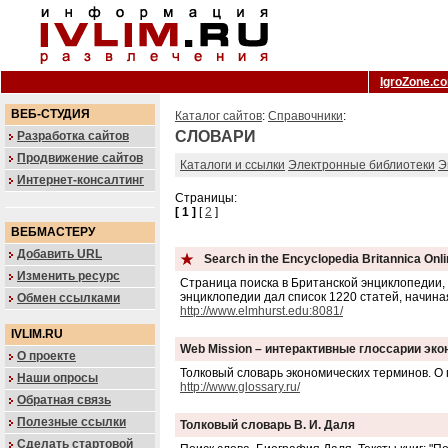
IgroZone.c
ВЕБ-СТУДИЯ
Каталог сайтов
:
Справочники
:
СЛОВАРИ
Разработка сайтов
Продвижение сайтов
Каталоги и ссылки
Электронные библиотеки
Э
Интернет-консалтинг
Страницы:
[ 1 ]
[
2
]
ВЕБМАСТЕРУ
Добавить URL
Search in the Encyclopedia Britannica Onl
Изменить ресурс
Страница поиска в Британской энциклопедии, 
энциклопедии дал список 1220 статей, начина
Обмен ссылками
http://www.elmhurst.edu:8081/
IVLIM.RU
Web Mission – интерактивные глоссарии эк
О проекте
Толковый словарь экономических терминов. О 
Наши опросы
http://www.glossary.ru/
Обратная связь
Полезные ссылки
Толковый словарь В. И. Даля
Сделать стартовой